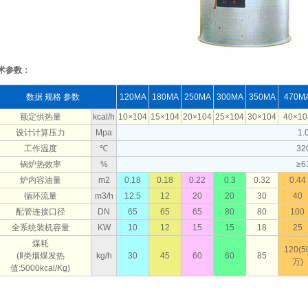
术参数：
数据 规格 参数
120MA
180MA
250MA
300MA
350MA
470M
额定供热量
kcal/h
10×104
15×104
20×104
25×104
30×104
40×10
设计计算压力
Mpa
1.
工作温度
℃
32
锅炉热效率
%
≥6
炉内容油量
m2
0.18
0.18
0.22
0.3
0.32
0.44
循环流量
m3/h
12.5
12
20
20
30
40
配管连接口径
DN
65
65
65
80
80
100
全系统装机容量
KW
10
12
15
15
18
25
煤耗
120(5
(Ⅱ类烟煤发热
kg/h
30
45
60
60
85
万)
值:5000kcal/Kg)