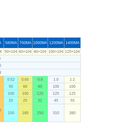
A
580MA
700MA
1000MA
1200MA
1400MA
4
50×104
60×104
80×104
100×104
120×104
0
0
3
0.52
0.65
0.8
1.0
1.2
50
60
80
100
100
100
100
125
125
125
25
25
32
45
55
0
150
180
250
310
380