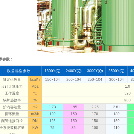
术参数：
数据 规格 参数
1800Y(Q)
2400Y(Q)
3000Y(Q)
3500Y(Q)
4
额定供热量
kcal/h
150×104
200×104
250×104
300×104
3
设计计算压力
Mpa
1.0
工作温度
℃
320
锅炉热效率
%
≥80
炉内容油量
m2
1.73
1.95
2.25
2.81
循环流量
m3/h
120
150
170
180
配管连接口径
DN
125
150
150
150
全系统装机容量
KW
75
85
100
110