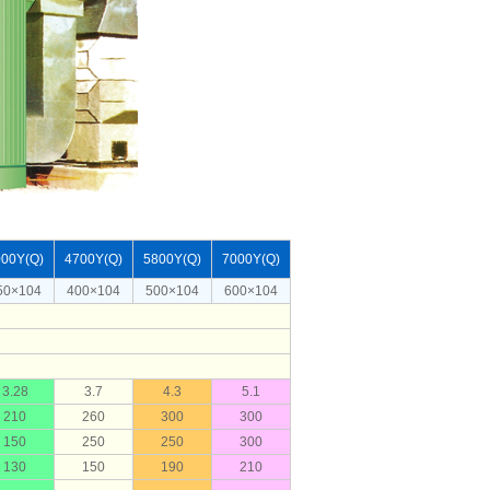
000Y(Q)
4700Y(Q)
5800Y(Q)
7000Y(Q)
50×104
400×104
500×104
600×104
3.28
3.7
4.3
5.1
210
260
300
300
150
250
250
300
130
150
190
210