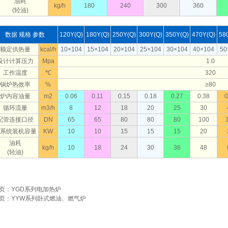
油耗
kg/h
180
240
300
360
(轻油)
数据 规格 参数
120Y(Q)
180Y(Q)
250Y(Q)
300Y(Q)
350Y(Q)
470Y(Q)
58
额定供热量
kcal/h
10×104
15×104
20×104
25×104
30×104
40×104
50
设计计算压力
Mpa
1.0
工作温度
℃
320
锅炉热效率
%
≥80
炉内容油量
m2
0.06
0.11
0.15
0.18
0.27
0.38
0
循环流量
m3/h
8
12
18
20
25
30
配管连接口径
DN
65
65
80
80
80
100
系统装机容量
KW
10
10
15
15
15
20
油耗
kg/h
10
18
24
30
36
48
(轻油)
页：YGD系列电加热炉
页：YYW系列卧式燃油、燃气炉