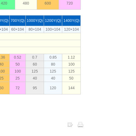
420
480
600
720
0Y(Q)
700Y(Q)
1000Y(Q)
1200Y(Q)
1400Y(Q)
×104
60×104
80×104
100×104
120×104
.36
0.52
0.7
0.85
1.12
40
50
60
80
100
100
100
125
125
125
25
25
40
40
50
60
72
95
120
144