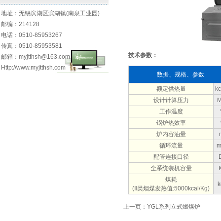
地址：无锡滨湖区滨湖镇(南泉工业园)
邮编：214128
电话：0510-85953267
传真：0510-85953581
技术参数：
邮箱：myjtthsh@163.com
Http://www.myjtthsh.com
数据、规格、参数
额定供热量
kc
设计计算压力
M
工作温度
锅炉热效率
炉内容油量
循环流量
m
配管连接口径
全系统装机容量
煤耗
k
(Ⅱ类烟煤发热值:5000kcal/Kg)
上一页：YGL系列立式燃煤炉