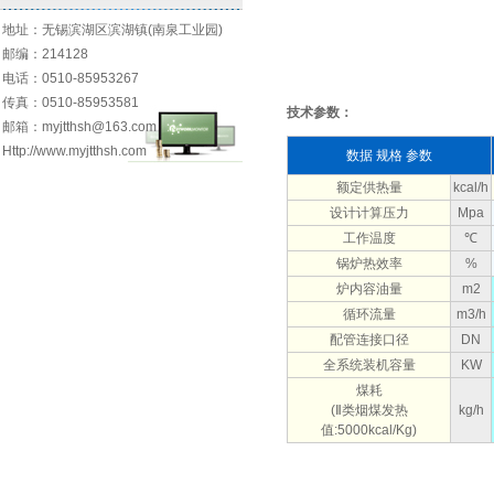
地址：无锡滨湖区滨湖镇(南泉工业园)
邮编：214128
电话：0510-85953267
传真：0510-85953581
技术参数：
邮箱：myjtthsh@163.com
Http://www.myjtthsh.com
数据 规格 参数
额定供热量
kcal/h
设计计算压力
Mpa
工作温度
℃
锅炉热效率
%
炉内容油量
m2
循环流量
m3/h
配管连接口径
DN
全系统装机容量
KW
煤耗
(Ⅱ类烟煤发热
kg/h
值:5000kcal/Kg)