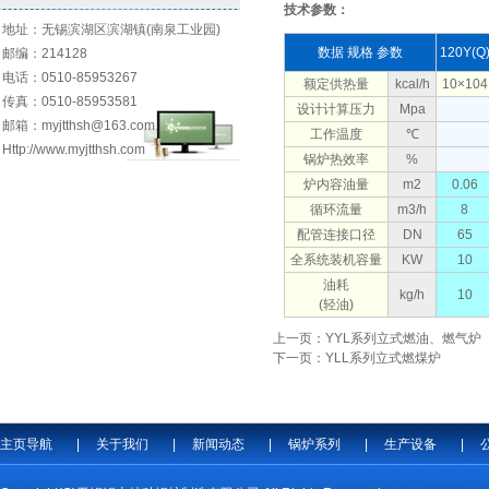
技术参数：
地址：无锡滨湖区滨湖镇(南泉工业园)
数据 规格 参数
120Y(Q
邮编：214128
电话：0510-85953267
额定供热量
kcal/h
10×104
传真：0510-85953581
设计计算压力
Mpa
邮箱：myjtthsh@163.com
工作温度
℃
Http://www.myjtthsh.com
锅炉热效率
%
炉内容油量
m2
0.06
循环流量
m3/h
8
配管连接口径
DN
65
全系统装机容量
KW
10
油耗
kg/h
10
(轻油)
上一页：YYL系列立式燃油、燃气炉
下一页：YLL系列立式燃煤炉
主页导航
|
关于我们
|
新闻动态
|
锅炉系列
|
生产设备
|