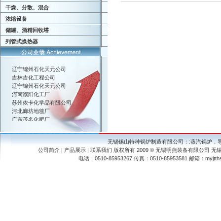
干燥、分散、混合
浓缩设备
储罐、酒精回收塔
列管式换热器
辽宁锦州石化天元公司
吉林吉化工程公司
辽宁锦州石化天元公司
河南濮阳化工厂
苏州依卡化学品有限公司
河北廊坊地毯厂
广东茂名化肥厂
山东泗水苍龙机械厂
杭州轻工业品进出口公司
吴江市东风印染分厂
无锡锡山特种锅炉制造有限公司：:
蒸汽锅炉
，
辽宁锦州石化天元公司
公司简介
|
产品展示
|
联系我们
版权所有 2009 © 无锡明燕装备有限公司 
吉林吉化工程公司
电话：0510-85953267 传真：0510-85953581 邮箱：myj
辽宁锦州石化天元公司
河南濮阳化工厂
苏州依卡化学品有限公司
河北廊坊地毯厂
广东茂名化肥厂
山东泗水苍龙机械厂
杭州轻工业品进出口公司